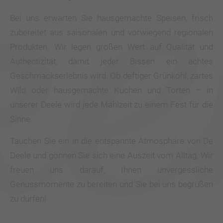
+44 1234 567 890
Bei uns erwarten Sie hausgemachte Speisen, frisch
Drop us a line
zubereitet aus saisonalen und vorwiegend regionalen
info@yourdomain.com
Produkten. Wir legen großen Wert auf Qualität und
Authentizität, damit jeder Bissen ein echtes
About us
Geschmackserlebnis wird. Ob deftiger Grünkohl, zartes
Lorem ipsum dolor sit amet, consectetuer
Wild oder hausgemachte Kuchen und Torten – in
adipiscing elit.
unserer Deele wird jede Mahlzeit zu einem Fest für die
Sinne.
Aenean commodo ligula eget dolor. Aenean
massa. Cum sociis natoque penatibus et magnis
Tauchen Sie ein in die entspannte Atmosphäre von De
dis parturient montes, nascetur ridiculus mus.
Deele und gönnen Sie sich eine Auszeit vom Alltag. Wir
Donec quam felis, ultricies nec.
freuen uns darauf, Ihnen unvergessliche
Genussmomente zu bereiten und Sie bei uns begrüßen
zu dürfen!