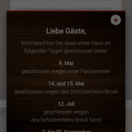
De Deele geschlossen am 01. März 2025
Liebe Gäste, am
01. März 2025
bleibt unser
Restaurant geschlossen, denn wir sind beim
Liebe Gäste,
Karnevalsumzug in Telgte aktiv dabei! Nach
bitte beachten Sie, dass unser Haus an
dem farbenfrohen Umzug freuen wir uns
folgenden Tagen geschlossen bleibt:
darauf, die Feierlichkeiten bei der
Zeltparty
tatkräftig zu unterstützen.
9. Mai
geschlossen wegen einer Familienfeier
14. und 15. Mai
geschlossen wegen des Schützenfests Brock
12. Juli
geschlossen wegen
des Schützenfests Brock Nord