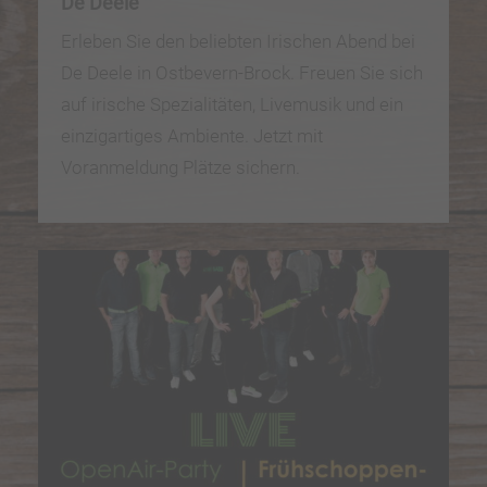
De Deele
Erleben Sie den beliebten Irischen Abend bei
De Deele in Ostbevern-Brock. Freuen Sie sich
auf irische Spezialitäten, Livemusik und ein
einzigartiges Ambiente. Jetzt mit
Voranmeldung Plätze sichern.